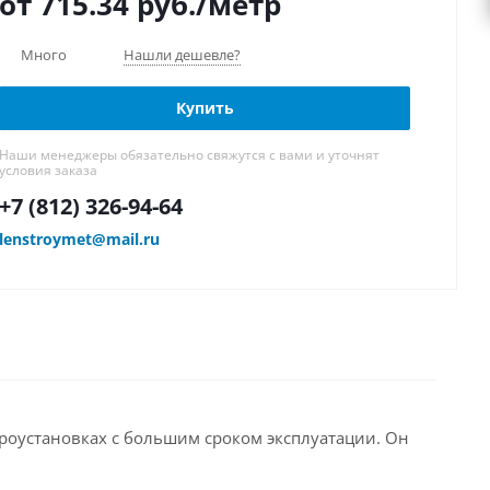
от 715.34
руб.
/метр
Много
Нашли дешевле?
Купить
Наши менеджеры обязательно свяжутся с вами и уточнят
условия заказа
+7 (812) 326-94-64
lenstroymet@mail.ru
роустановках с большим сроком эксплуатации. Он