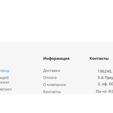
Информация
Контакты
ровод
Доставка
196240, 
ющий
Оплата
5-й Пре
рокат
3, оф. 6
О компании
металл
Пн-чт: 9:
Контакты
водная арматура
Пт: с 9:00
Карта сайта
еталл
Сб-вс: в