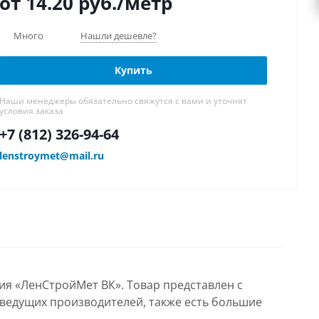
от 14.20
руб.
/метр
Много
Нашли дешевле?
Купить
Наши менеджеры обязательно свяжутся с вами и уточнят
условия заказа
+7 (812) 326-94-64
lenstroymet@mail.ru
ия «ЛенСтройМет ВК». Товар представлен с
 ведущих производителей, также есть большие