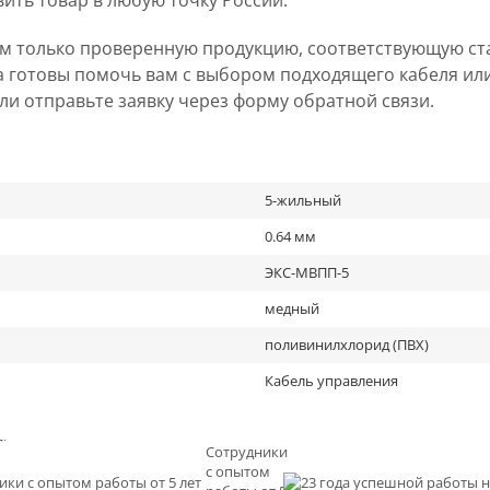
вить товар в любую точку России.
ем только проверенную продукцию, соответствующую ст
а готовы помочь вам с выбором подходящего кабеля ил
 или отправьте заявку через форму обратной связи.
5-жильный
0.64 мм
ЭКС-МВПП-5
медный
поливинилхлорид (ПВХ)
Кабель управления
льное
Сотрудники
с опытом
и