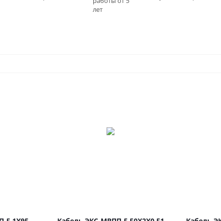
работы от 5
0
лет
П-5 1Х95
Кабель ЭКС-МВПП-5 50Х2Х0.51
Кабель Э