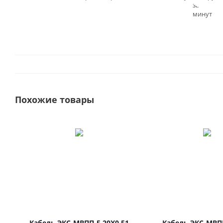
заказа - 3
минут
Похожие товары
Кабель ЭКС-МВПП-5 20Х0.51
Кабель ЭКС-МВП