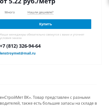
от 5.22
руб.
/метр
Много
Нашли дешевле?
Купить
Наши менеджеры обязательно свяжутся с вами и уточнят
условия заказа
+7 (812) 326-94-64
lenstroymet@mail.ru
ЛенСтройМет ВК». Товар представлен с разными
водителей, также есть большие запасы на складе в