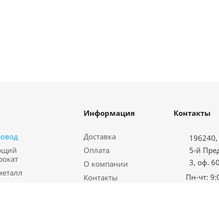
Информация
Контакты
ровод
Доставка
196240, 
ющий
Оплата
5-й Пре
рокат
3, оф. 6
О компании
металл
Пн-чт: 9:
Контакты
водная арматура
Пт: с 9:00
Карта сайта
еталл
Сб-вс: в