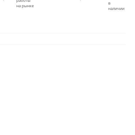
работы
в
на рынке
наличии