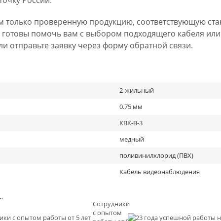
точку России.
м только проверенную продукцию, соответствующую ста
 готовы помочь вам с выбором подходящего кабеля или
 или отправьте заявку через форму обратной связи.
2-жильный
0.75 мм
КВК-В-3
медный
поливинилхлорид (ПВХ)
Кабель видеонаблюдения
льное
Сотрудники
с опытом
и