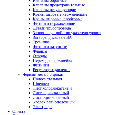
Клапаны обратные
Клапаны предохранительные
Клапаны регулирующие
Краны шаровые нержавеющие
Краны шаровые, пробковые
Фитинги нержавеющие
Детали трубопровода
Запорное устройство указателя уровня
Затворы дисковые ВА
Тройники
Фитинги латунные
Фланцы
Отводы
Переходы нержавейка
Фитинги
Регуляторы давления
Черный металлопрокат
Полоса стальная
Швеллер
Лист холоднокатаный
Лист горячекатаный
Лист оцинкованный
Уголок равнополочный
Электроды
Оплата