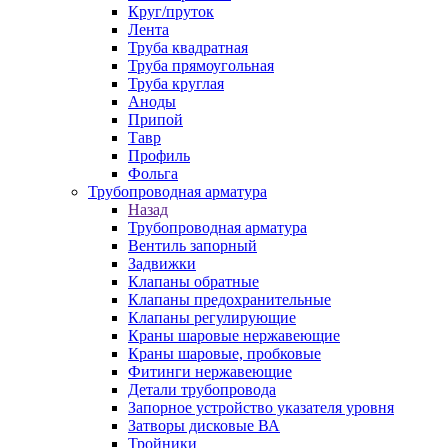
Круг/пруток
Лента
Труба квадратная
Труба прямоугольная
Труба круглая
Аноды
Припой
Тавр
Профиль
Фольга
Трубопроводная арматура
Назад
Трубопроводная арматура
Вентиль запорный
Задвижки
Клапаны обратные
Клапаны предохранительные
Клапаны регулирующие
Краны шаровые нержавеющие
Краны шаровые, пробковые
Фитинги нержавеющие
Детали трубопровода
Запорное устройство указателя уровня
Затворы дисковые ВА
Тройники