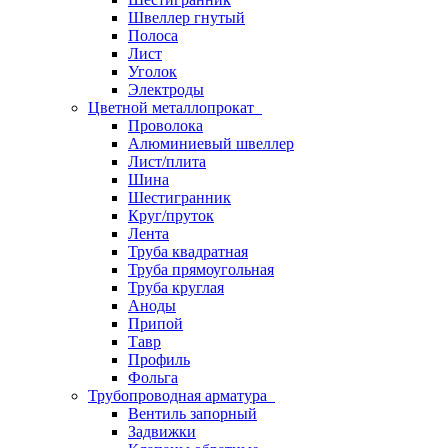
Швеллер гнутый
Полоса
Лист
Уголок
Электроды
Цветной металлопрокат
Проволока
Алюминиевый швеллер
Лист/плита
Шина
Шестигранник
Круг/пруток
Лента
Труба квадратная
Труба прямоугольная
Труба круглая
Аноды
Припой
Тавр
Профиль
Фольга
Трубопроводная арматура
Вентиль запорный
Задвижки