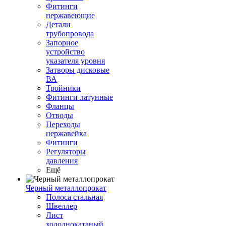
Фитинги
нержавеющие
Детали
трубопровода
Запорное
устройство
указателя уровня
Затворы дисковые
ВА
Тройники
Фитинги латунные
Фланцы
Отводы
Переходы
нержавейка
Фитинги
Регуляторы
давления
Ещё
Черный металлопрокат
Полоса стальная
Швеллер
Лист
холоднокатаный