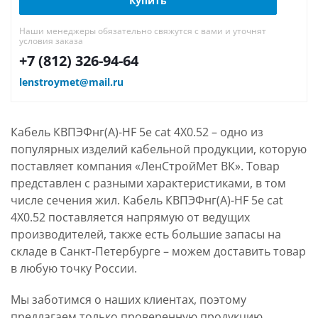
Купить
Наши менеджеры обязательно свяжутся с вами и уточнят
условия заказа
+7 (812) 326-94-64
lenstroymet@mail.ru
Кабель КВПЭФнг(А)-HF 5е cat 4Х0.52 – одно из
популярных изделий кабельной продукции, которую
поставляет компания «ЛенСтройМет ВК». Товар
представлен с разными характеристиками, в том
числе сечения жил. Кабель КВПЭФнг(А)-HF 5е cat
4Х0.52 поставляется напрямую от ведущих
производителей, также есть большие запасы на
складе в Санкт-Петербурге – можем доставить товар
в любую точку России.
Мы заботимся о наших клиентах, поэтому
предлагаем только проверенную продукцию,