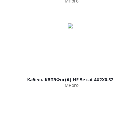
Много
Кабель КВПЭФнг(А)-HF 5е cat 4Х2Х0.52
Много