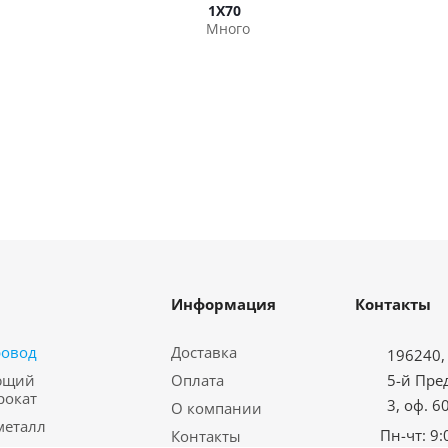
1Х70
Много
Информация
Контакты
ровод
Доставка
196240, 
ющий
Оплата
5-й Пре
рокат
3, оф. 6
О компании
металл
Пн-чт: 9:
Контакты