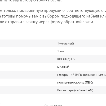
вить товар в любую точку России.
ем только проверенную продукцию, соответствующую ст
а готовы помочь вам с выбором подходящего кабеля ил
 или отправьте заявку через форму обратной связи.
1-жильный
1 мм
КВПнг(А)-LS
медный
негорючий (НГ)с пониженным г
поливинилхлорид (ПВХ)
Витая пара (кабель LAN)
льное
Сотрудники