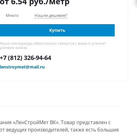
от 6.54
руб.
/метр
Много
Нашли дешевле?
Купить
Наши менеджеры обязательно свяжутся с вами и уточнят
условия заказа
+7 (812) 326-94-64
lenstroymet@mail.ru
пания «ЛенСтройМет ВК». Товар представлен с
 от ведущих производителей, также есть большие