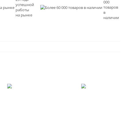
000
успешной
товаров
работы
в
на рынке
наличии