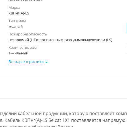
Марка
КВПнг(А)-LS
Тип жилы
медный
Пожаробезопасность
негорючий (НГ)с пониженным газо-дымовыделением (LS)
Количество жил
1-жильный
Все характеристики
х изделий кабельной продукции, которую поставляет ком
. Кабель КВПнг(А)-LS 5е cat 1Х1 поставляется напрямую