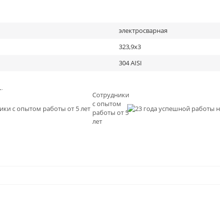
электросварная
323,9х3
304 AISI
льное
Сотрудники
с опытом
и
работы от 5
0
лет