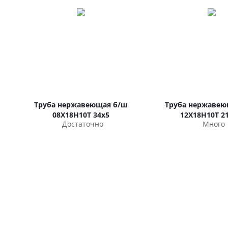
Труба нержавеющая б/ш
Труба нержавею
08Х18Н10Т 34х5
12Х18Н10Т 21
Достаточно
Много