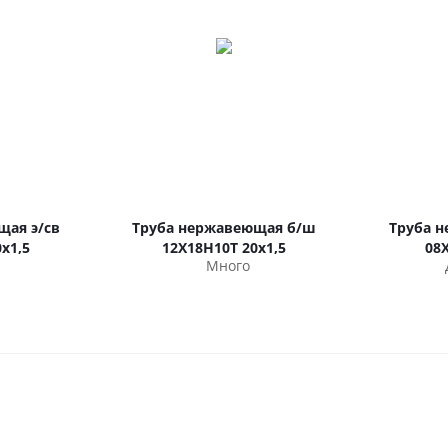
щая э/св
Труба нержавеющая б/ш
Труба 
х1,5
12Х18Н10Т 20х1,5
08
Много