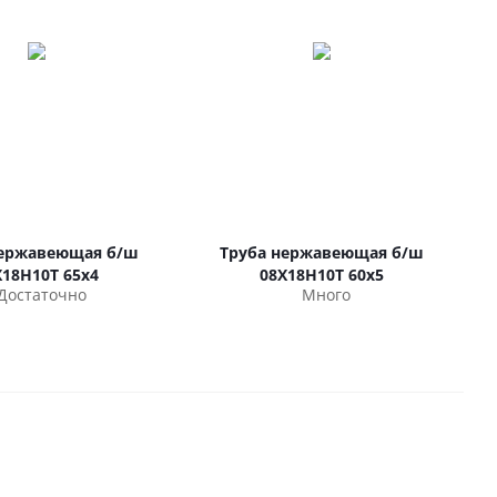
нержавеющая б/ш
Труба нержавеющая б/ш
Х18Н10Т 65х4
08Х18Н10Т 60х5
Достаточно
Много