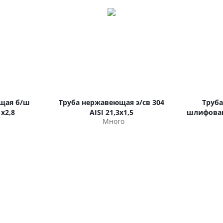
щая б/ш
Труба нержавеющая э/св 304
Труб
х2,8
AISI 21,3х1,5
шлифованн
Много