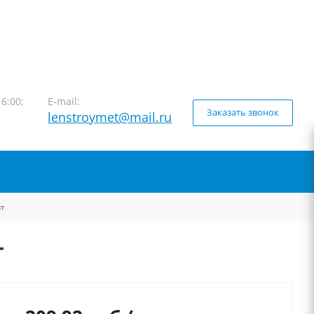
16:00;
E-mail:
Заказать звонок
lenstroymet@mail.ru
рт
т