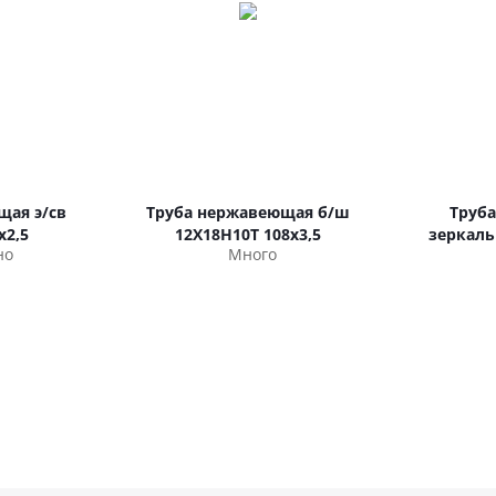
щая э/св
Труба нержавеющая б/ш
Труб
х2,5
12Х18Н10Т 108х3,5
зеркальн
но
Много