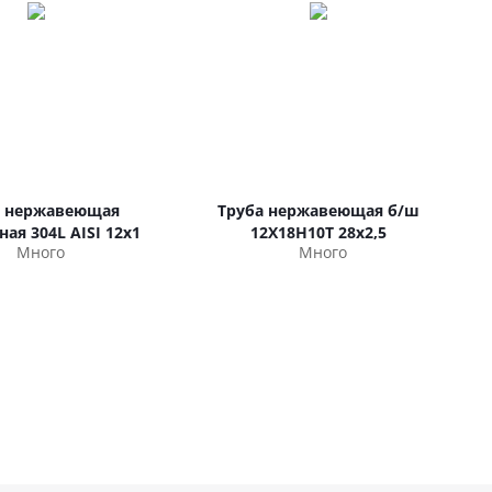
а нержавеющая
Труба нержавеющая б/ш
ая 304L AISI 12х1
12Х18Н10Т 28х2,5
Много
Много