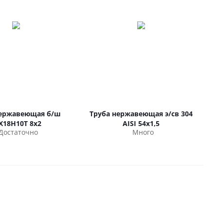
нержавеющая б/ш
Труба нержавеющая э/св 304
Х18Н10Т 8х2
AISI 54х1,5
Достаточно
Много