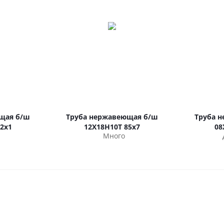
щая б/ш
Труба нержавеющая б/ш
Труба 
2х1
12Х18Н10Т 85х7
08
Много