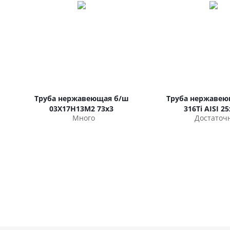
Труба нержавеющая б/ш
Труба нержавею
03Х17Н13М2 73х3
316Ti AISI 25
Много
Достаточ