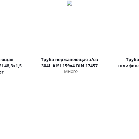
еющая
Труба нержавеющая э/св
Труб
I 48,3х1,5
304L AISI 159х4 DIN 17457
шлифован
Много
рт