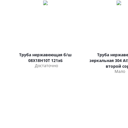
Труба нержавеющая б/ш
Труба нержав
08Х18Н10Т 121х6
зеркальная 304 AIS
Достаточно
второй со
Мало