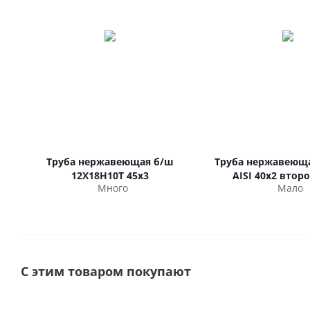
Труба нержавеющая б/ш
Труба нержавеюща
12Х18Н10Т 45х3
AISI 40х2 втор
Много
Мало
С этим товаром покупают