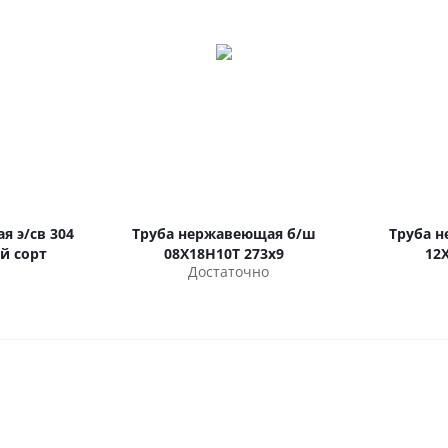
я э/св 304
Труба нержавеющая б/ш
Труба 
ой сорт
08Х18Н10Т 273х9
12
Достаточно