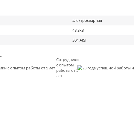
электросварная
48,3х3
304 AISI
льное
Сотрудники
с опытом
и
работы от 5
0
лет