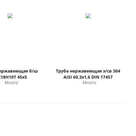
нержавеющая б/ш
Труба нержавеющая э/св 304
Х18Н10Т 45х5
AISI 60,3х1,6 DIN 17457
Много
Много