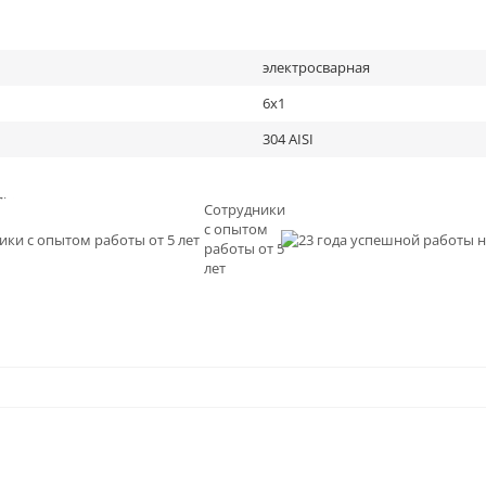
электросварная
6х1
304 AISI
льное
Сотрудники
с опытом
и
работы от 5
0
лет