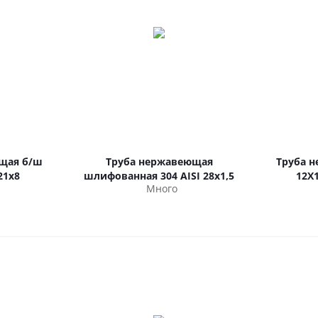
щая б/ш
Труба нержавеющая
Труба 
21х8
шлифованная 304 AISI 28х1,5
12Х
Много