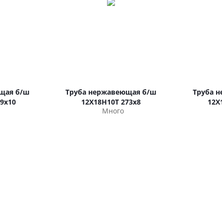
щая б/ш
Труба нержавеющая б/ш
Труба 
9х10
12Х18Н10Т 273х8
12Х
Много