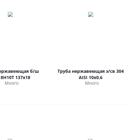
нержавеющая б/ш
Труба нержавеющая э/св 304
18Н10Т 137х18
AISI 10х0,6
Много
Много