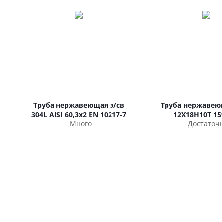
Труба нержавеющая э/св
Труба нержавею
304L AISI 60,3х2 EN 10217-7
12Х18Н10Т 15
Много
Достаточ