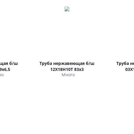
щая б/ш
Труба нержавеющая б/ш
Труба 
9х6,5
12Х18Н10Т 83х3
03Х
но
Много