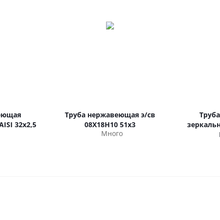
еющая
Труба нержавеющая э/св
Труб
ISI 32х2,5
08Х18Н10 51х3
зеркальна
Много