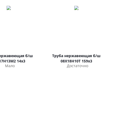
нержавеющая б/ш
Труба нержавеющая б/ш
17Н13М2 14х3
08Х18Н10Т 159х3
Мало
Достаточно