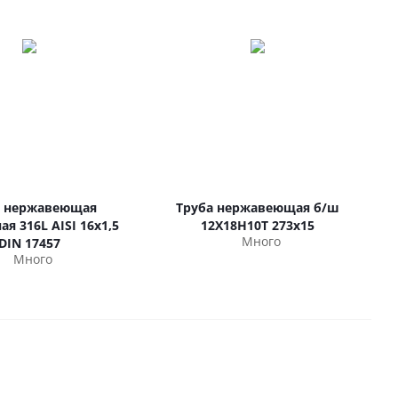
а нержавеющая
Труба нержавеющая б/ш
я 316L AISI 16х1,5
12Х18Н10Т 273х15
Много
DIN 17457
Много