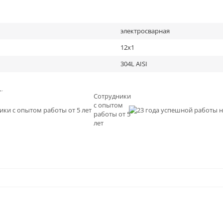
электросварная
12х1
304L AISI
льное
Сотрудники
с опытом
и
работы от 5
0
лет