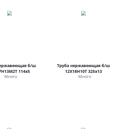
нержавеющая б/ш
Труба нержавеющая б/ш
7Н13М2Т 114х5
12Х18Н10Т 325х13
Много
Много