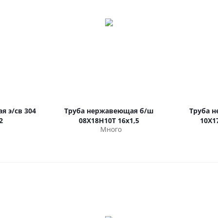
я э/св 304
Труба нержавеющая б/ш
Труба 
2
08Х18Н10Т 16х1,5
10Х1
Много