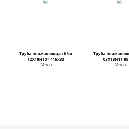
Труба нержавеющая б/ш
Труба нержавею
12Х18Н10Т 415х33
03Х18Н11 88
Много
Много