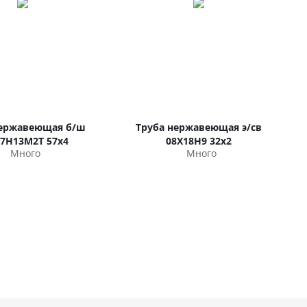
нержавеющая б/ш
Труба нержавеющая э/св
17Н13М2Т 57х4
08Х18Н9 32х2
Много
Много