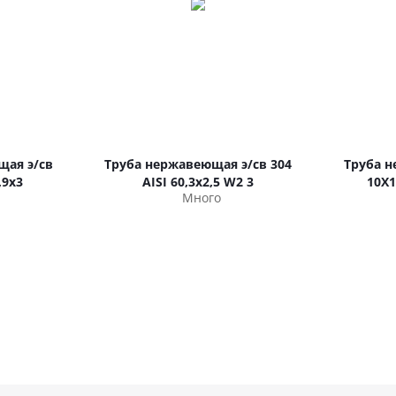
щая э/св
Труба нержавеющая э/св 304
Труба 
,9х3
AISI 60,3х2,5 W2 3
10Х
Много