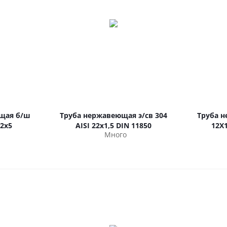
щая б/ш
Труба нержавеющая э/св 304
Труба 
2х5
AISI 22х1,5 DIN 11850
12Х
Много