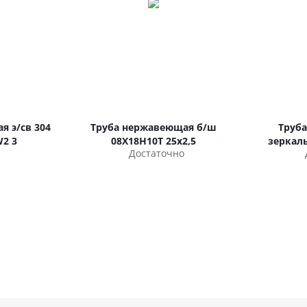
я э/св 304
Труба нержавеющая б/ш
Труб
W2 3
08Х18Н10Т 25х2,5
зеркаль
Достаточно