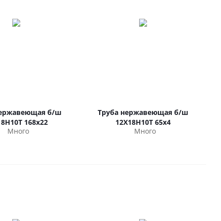
нержавеющая б/ш
Труба нержавеющая б/ш
18Н10Т 168х22
12Х18Н10Т 65х4
Много
Много