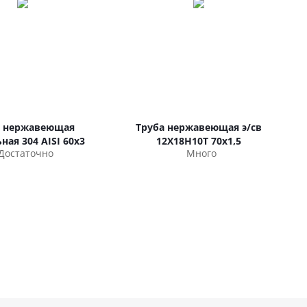
а нержавеющая
Труба нержавеющая э/св
ная 304 AISI 60х3
12Х18Н10Т 70х1,5
Достаточно
Много