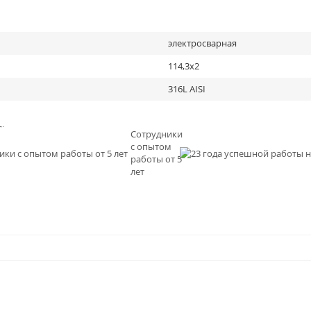
электросварная
114,3х2
316L AISI
льное
Сотрудники
с опытом
и
работы от 5
0
лет