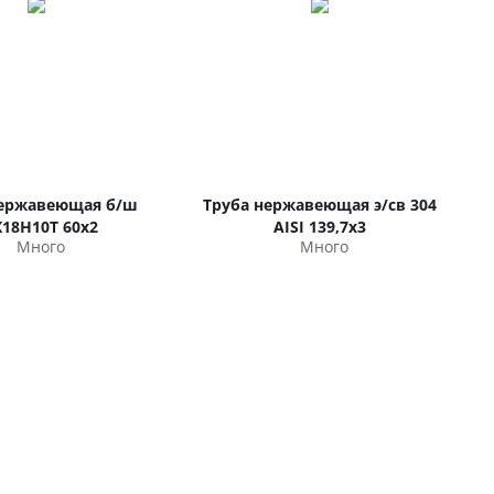
нержавеющая б/ш
Труба нержавеющая э/св 304
Х18Н10Т 60х2
AISI 139,7х3
Много
Много