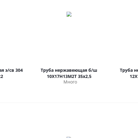
я э/св 304
Труба нержавеющая б/ш
Труба 
х2
10Х17Н13М2Т 35х2,5
12Х
Много