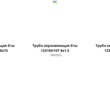
щая б/ш
Труба нержавеющая б/ш
Труба 
8х15
12Х18Н10Т 8х1,5
12
Много