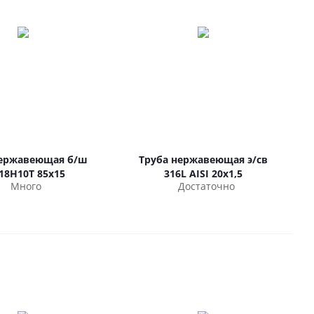
нержавеющая б/ш
Труба нержавеющая э/св
18Н10Т 85х15
316L AISI 20х1,5
Много
Достаточно