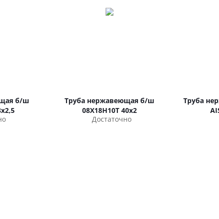
щая б/ш
Труба нержавеющая б/ш
Труба не
х2,5
08Х18Н10Т 40х2
AI
но
Достаточно