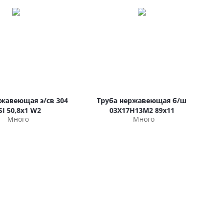
ржавеющая э/св 304
Труба нержавеющая б/ш
SI 50,8х1 W2
03Х17Н13М2 89х11
Много
Много