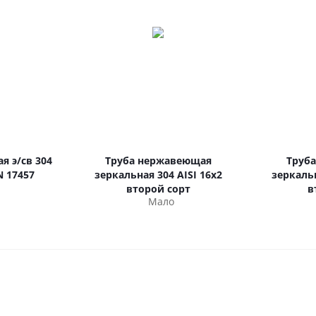
я э/св 304
Труба нержавеющая
Труб
N 17457
зеркальная 304 AISI 16х2
зеркальн
второй сорт
в
Мало