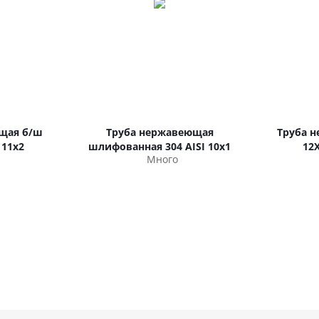
щая б/ш
Труба нержавеющая
Труба 
 11х2
шлифованная 304 AISI 10х1
12
Много