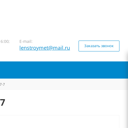
16:00;
E-mail:
Заказать звонок
lenstroymet@mail.ru
7-7
-7