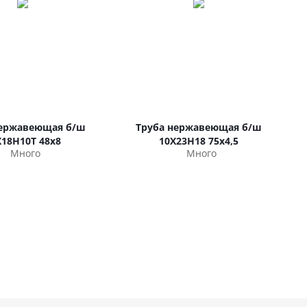
нержавеющая б/ш
Труба нержавеющая б/ш
Х18Н10Т 48х8
10Х23Н18 75х4,5
Много
Много