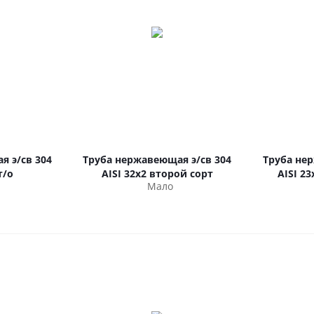
я э/св 304
Труба нержавеющая э/св 304
Труба не
т/о
AISI 32х2 второй сорт
AISI 23
Мало