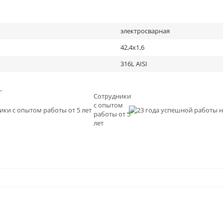
электросварная
42,4х1,6
316L AISI
льное
Сотрудники
с опытом
и
работы от 5
0
лет