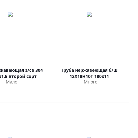
ржавеющая э/св 304
Труба нержавеющая б/ш
х1,5 второй сорт
12Х18Н10Т 180х11
Мало
Много