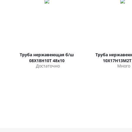
Труба нержавеющая б/ш
Труба нержавею
08Х18Н10Т 48х10
10Х17Н13М2Т
Достаточно
Много