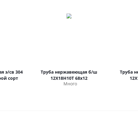
я э/св 304
Труба нержавеющая б/ш
Труба 
орой сорт
12Х18Н10Т 68х12
12Х
Много