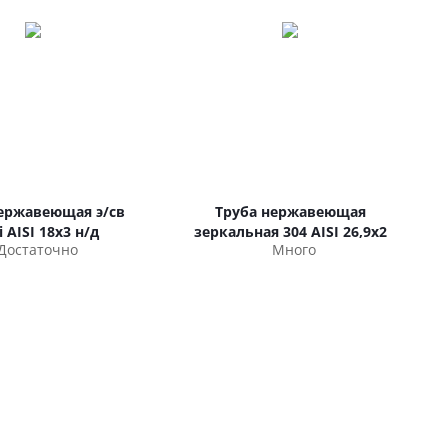
ержавеющая э/св
Труба нержавеющая
i AISI 18х3 н/д
зеркальная 304 AISI 26,9х2
Достаточно
Много