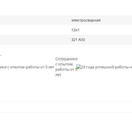
электросварная
12х1
321 AISI
льное
Сотрудники
с опытом
и
работы от 5
0
лет