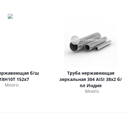
нержавеющая б/ш
Труба нержавеющая
18Н10Т 152х7
зеркальная 304 AISI 38х2 б/
Много
пл Индия
Много