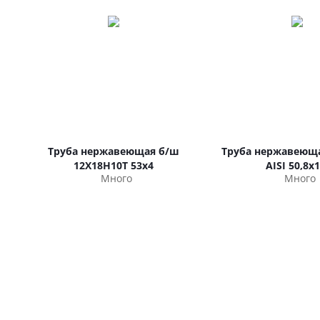
Труба нержавеющая б/ш
Труба нержавеюща
12Х18Н10Т 53х4
AISI 50,8х1
Много
Много