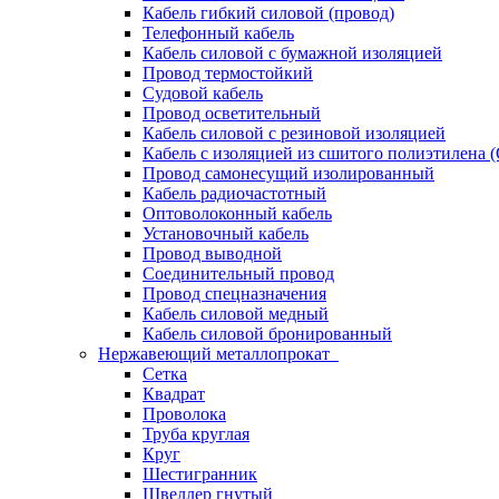
Кабель гибкий силовой (провод)
Телефонный кабель
Кабель силовой с бумажной изоляцией
Провод термостойкий
Судовой кабель
Провод осветительный
Кабель силовой с резиновой изоляцией
Кабель с изоляцией из сшитого полиэтилена 
Провод самонесущий изолированный
Кабель радиочастотный
Оптоволоконный кабель
Установочный кабель
Провод выводной
Соединительный провод
Провод спецназначения
Кабель силовой медный
Кабель силовой бронированный
Нержавеющий металлопрокат
Сетка
Квадрат
Проволока
Труба круглая
Круг
Шестигранник
Швеллер гнутый