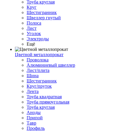
Труба круглая
Круг
Шестигранник
Швеллер гнутый
Полоса
Лист
Уголок
Электроды
Ещё
Цветной металлопрокат
Проволока
Алюминиевый швеллер
Лист/плита
Шина
Шестигранник
Круг/пруток
Лента
Труба квадратная
Труба прямоугольная
Труба круглая
Аноды
Припой
Тавр
Профиль