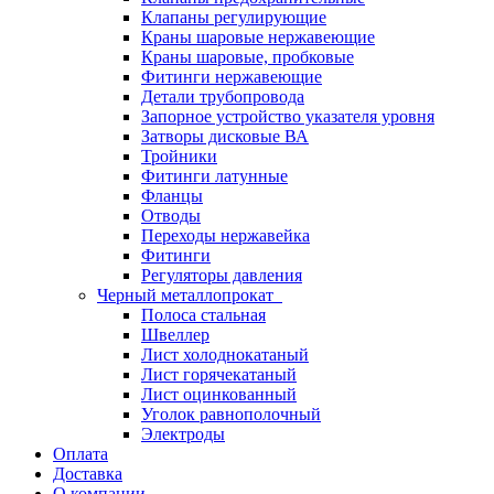
Клапаны регулирующие
Краны шаровые нержавеющие
Краны шаровые, пробковые
Фитинги нержавеющие
Детали трубопровода
Запорное устройство указателя уровня
Затворы дисковые ВА
Тройники
Фитинги латунные
Фланцы
Отводы
Переходы нержавейка
Фитинги
Регуляторы давления
Черный металлопрокат
Полоса стальная
Швеллер
Лист холоднокатаный
Лист горячекатаный
Лист оцинкованный
Уголок равнополочный
Электроды
Оплата
Доставка
О компании