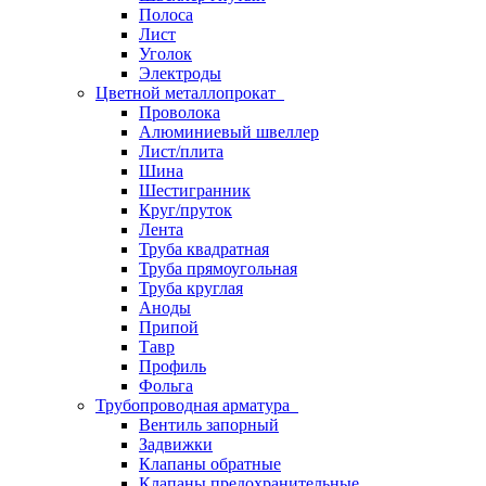
Полоса
Лист
Уголок
Электроды
Цветной металлопрокат
Проволока
Алюминиевый швеллер
Лист/плита
Шина
Шестигранник
Круг/пруток
Лента
Труба квадратная
Труба прямоугольная
Труба круглая
Аноды
Припой
Тавр
Профиль
Фольга
Трубопроводная арматура
Вентиль запорный
Задвижки
Клапаны обратные
Клапаны предохранительные