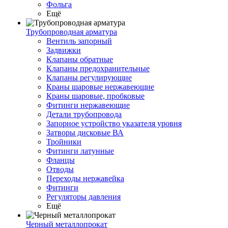
Фольга
Ещё
Трубопроводная арматура
Вентиль запорный
Задвижки
Клапаны обратные
Клапаны предохранительные
Клапаны регулирующие
Краны шаровые нержавеющие
Краны шаровые, пробковые
Фитинги нержавеющие
Детали трубопровода
Запорное устройство указателя уровня
Затворы дисковые ВА
Тройники
Фитинги латунные
Фланцы
Отводы
Переходы нержавейка
Фитинги
Регуляторы давления
Ещё
Черный металлопрокат