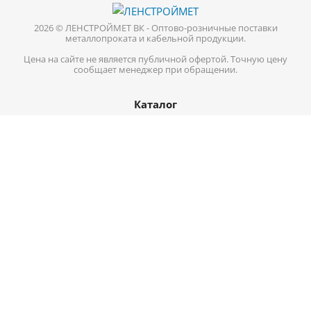
2026 © ЛЕНСТРОЙМЕТ ВК - Оптово-розничные поставки
металлопроката и кабельной продукции.
Цена на сайте не является публичной офертой. Точную цену
сообщает менеджер при обращении.
Каталог
Кабель-провод
Нержавеющий металлопрокат
Цветной металл
Трубопроводная арматура
Черный металл
Информация
Доставка
Оплата
О компании