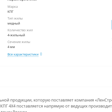
Марка
КПГ
Тип жилы
медный
Количество жил
4-жильный
Сечение жилы
4 мм
Все характеристики
льной продукции, которую поставляет компания «ЛенСтр
 КПГ 4Х4 поставляется напрямую от ведущих производите