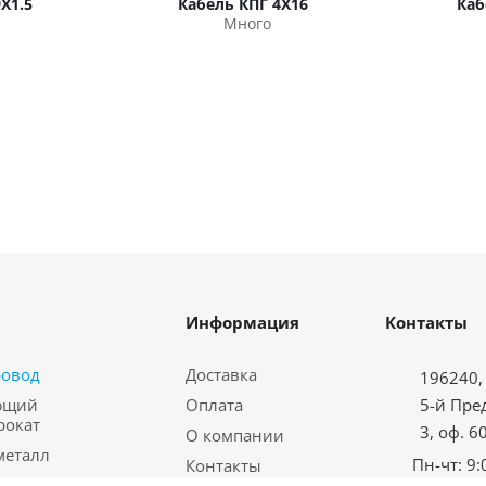
Х1.5
Кабель КПГ 4Х16
Каб
Много
Информация
Контакты
ровод
Доставка
196240, 
ющий
Оплата
5-й Пре
рокат
3, оф. 6
О компании
металл
Пн-чт: 9:
Контакты
водная арматура