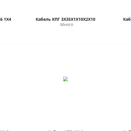
6 1Х4
Кабель КПГ 3Х35Х1Х10Х2Х10
Каб
Много