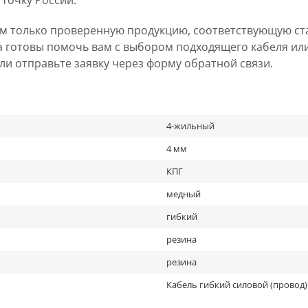
 точку России.
ем только проверенную продукцию, соответствующую ст
а готовы помочь вам с выбором подходящего кабеля ил
 или отправьте заявку через форму обратной связи.
4-жильный
4 мм
КПГ
медный
гибкий
резина
резина
Кабель гибкий силовой (провод)