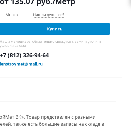
от 135.07
руб.
/метр
Много
Нашли дешевле?
Купить
Наши менеджеры обязательно свяжутся с вами и уточнят
условия заказа
+7 (812) 326-94-64
lenstroymet@mail.ru
ойМет ВК». Товар представлен с разными
лей, также есть большие запасы на складе в