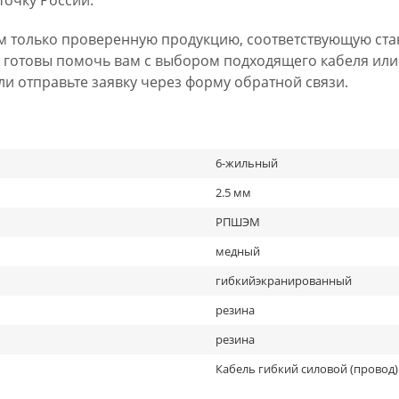
точку России.
м только проверенную продукцию, соответствующую ста
 готовы помочь вам с выбором подходящего кабеля или
 или отправьте заявку через форму обратной связи.
6-жильный
2.5 мм
РПШЭМ
медный
гибкийэкранированный
резина
резина
Кабель гибкий силовой (провод)