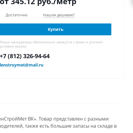
от 345.12
руб.
/метр
Достаточно
Нашли дешевле?
Купить
Наши менеджеры обязательно свяжутся с вами и уточнят
условия заказа
+7 (812) 326-94-64
lenstroymet@mail.ru
енСтройМет ВК». Товар представлен с разными
одителей, также есть большие запасы на складе в