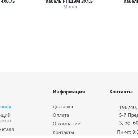
4Х0.75
Кабель РПШЭМ 3Х1.5
Кабел
Много
Информация
Контакты
ровод
Доставка
196240, 
ющий
Оплата
5-й Пре
рокат
3, оф. 6
О компании
металл
Пн-чт: 9:
Контакты
водная арматура