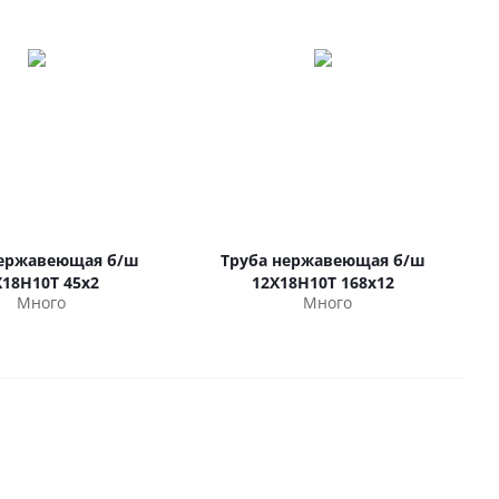
нержавеющая б/ш
Труба нержавеющая б/ш
Х18Н10Т 45х2
12Х18Н10Т 168х12
Много
Много