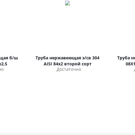
щая б/ш
Труба нержавеющая э/св 304
Труба 
х2,5
AISI 84х2 второй сорт
08Х
но
Достаточно