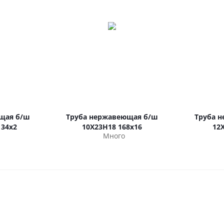
щая б/ш
Труба нержавеющая б/ш
Труба 
 34х2
10Х23Н18 168х16
12
Много