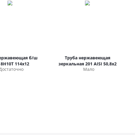
нержавеющая б/ш
Труба нержавеющая
18Н10Т 114х12
зеркальная 201 AISI 50,8х2
Достаточно
Мало