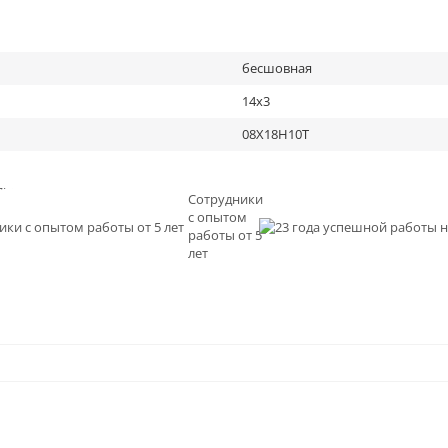
бесшовная
14х3
08Х18Н10Т
льное
Сотрудники
с опытом
и
работы от 5
0
лет