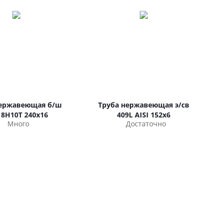
нержавеющая б/ш
Труба нержавеющая э/св
18Н10Т 240х16
409L AISI 152х6
Много
Достаточно