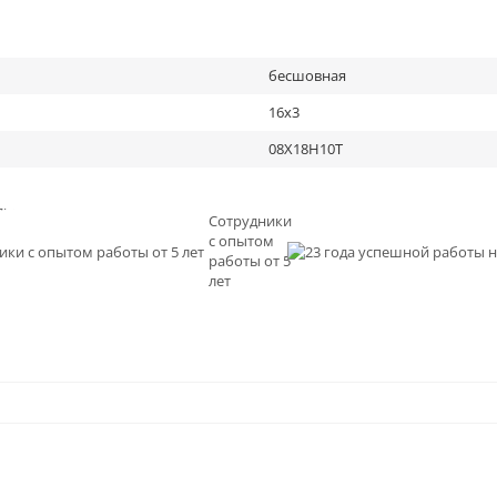
бесшовная
16х3
08Х18Н10Т
льное
Сотрудники
с опытом
и
работы от 5
0
лет