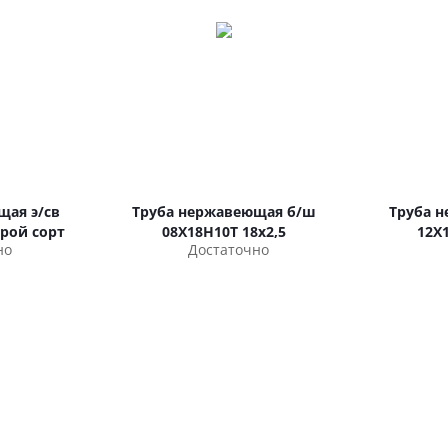
щая э/св
Труба нержавеющая б/ш
Труба 
орой сорт
08Х18Н10Т 18х2,5
12Х
но
Достаточно