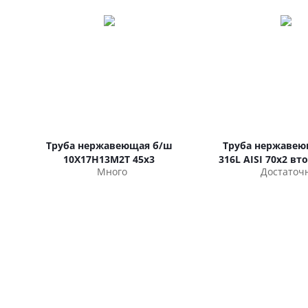
Труба нержавеющая б/ш
Труба нержавею
10Х17Н13М2Т 45х3
316L AISI 70х2 вт
Много
Достаточ