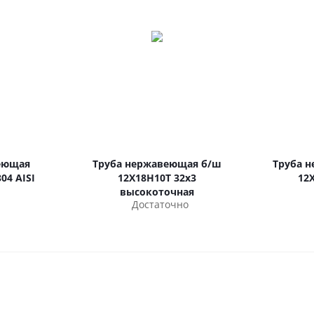
еющая
Труба нержавеющая б/ш
Труба 
04 AISI
12Х18Н10Т 32х3
12
высокоточная
Достаточно