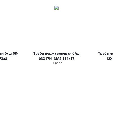
я б/ш 08-
Труба нержавеющая б/ш
Труба 
73х8
03Х17Н13М2 114х17
12Х
Мало