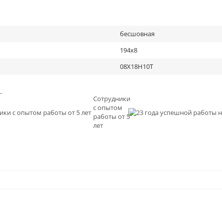
бесшовная
194х8
08Х18Н10Т
льное
Сотрудники
с опытом
и
работы от 5
0
лет