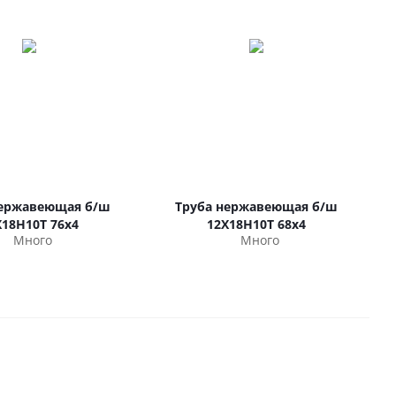
нержавеющая б/ш
Труба нержавеющая б/ш
Х18Н10Т 76х4
12Х18Н10Т 68х4
Много
Много