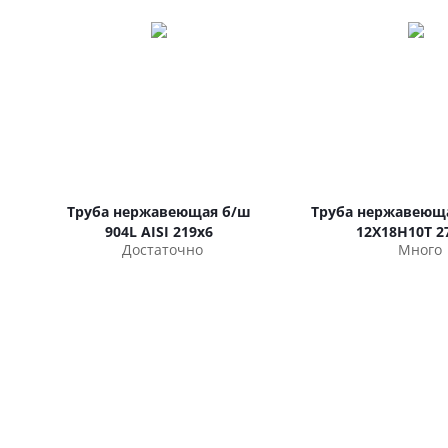
Труба нержавеющая б/ш
Труба нержавеюща
904L AISI 219х6
12Х18Н10Т 2
Достаточно
Много