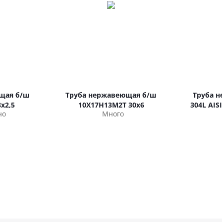
щая б/ш
Труба нержавеющая б/ш
Труба н
х2,5
10Х17Н13М2Т 30х6
304L AIS
но
Много