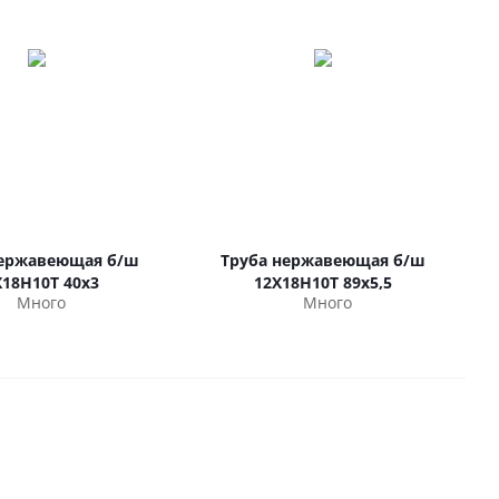
нержавеющая б/ш
Труба нержавеющая б/ш
Х18Н10Т 40х3
12Х18Н10Т 89х5,5
Много
Много