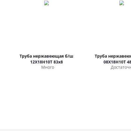
Труба нержавеющая б/ш
Труба нержавею
12Х18Н10Т 83х8
08Х18Н10Т 48
Много
Достаточ