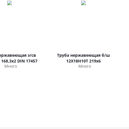
ержавеющая э/св
Труба нержавеющая б/ш
I 168,3х2 DIN 17457
12Х18Н10Т 219х6
Много
Много