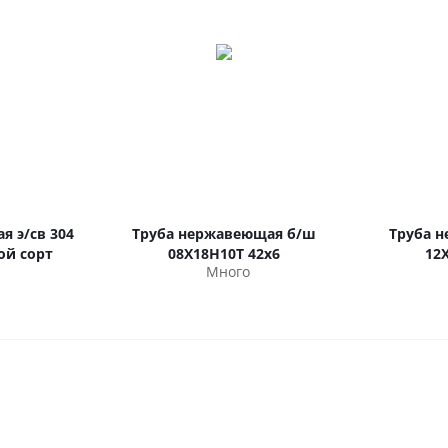
я э/св 304
Труба нержавеющая б/ш
Труба 
рой сорт
08Х18Н10Т 42х6
12
Много