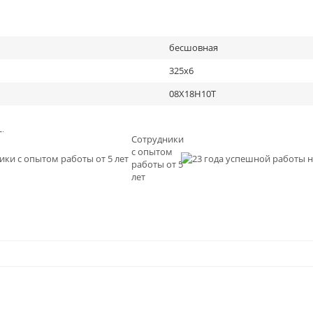
бесшовная
325х6
08Х18Н10Т
льное
Сотрудники
с опытом
и
работы от 5
0
лет