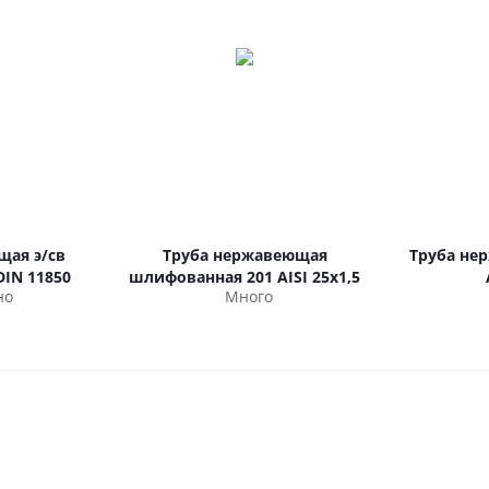
щая э/св
Труба нержавеющая
Труба не
 DIN 11850
шлифованная 201 AISI 25х1,5
но
Много