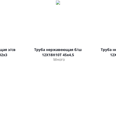
щая э/св
Труба нержавеющая б/ш
Труба 
02х3
12Х18Н10Т 45х4,5
12
Много