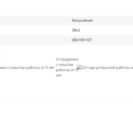
бесшовная
38х2
08Х18Н10Т
льное
Сотрудники
с опытом
и
работы от 5
0
лет