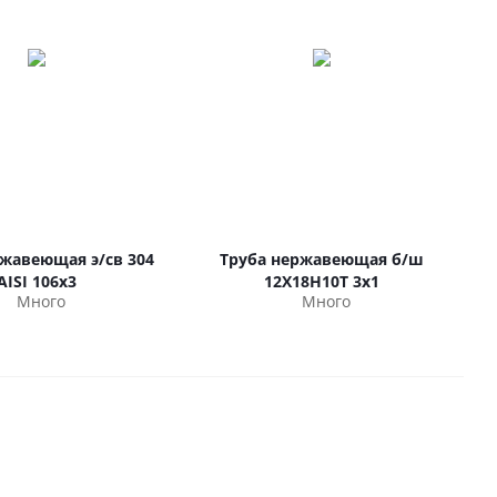
ржавеющая э/св 304
Труба нержавеющая б/ш
AISI 106х3
12Х18Н10Т 3х1
Много
Много