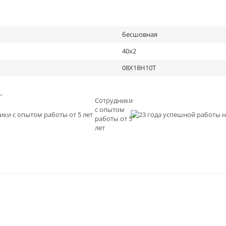
бесшовная
40х2
08Х18Н10Т
льное
Сотрудники
с опытом
и
работы от 5
0
лет