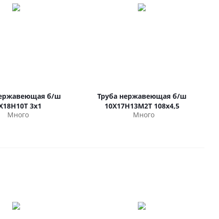
нержавеющая б/ш
Труба нержавеющая б/ш
Х18Н10Т 3х1
10Х17Н13М2Т 108х4,5
Много
Много