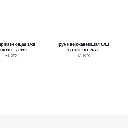
нержавеющая э/св
Труба нержавеющая б/ш
18Н10Т 219х9
12Х18Н10Т 26х1
Много
Много