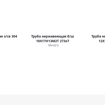
я э/св 304
Труба нержавеющая б/ш
Труба 
10Х17Н13М2Т 273х7
12Х
Много