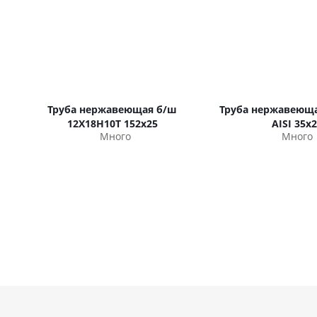
Труба нержавеющая б/ш
Труба нержавеюща
12Х18Н10Т 152х25
AISI 35х2
Много
Много