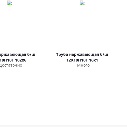
нержавеющая б/ш
Труба нержавеющая б/ш
18Н10Т 102х6
12Х18Н10Т 16х1
Достаточно
Много