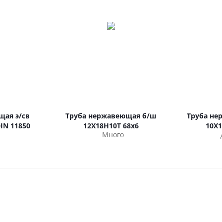
щая э/св
Труба нержавеющая б/ш
Труба не
DIN 11850
12Х18Н10Т 68х6
10Х
Много