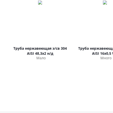
Труба нержавеющая э/св 304
Труба нержавеюща
AISI 48,3х2 н/д
AISI 16х0,5
Мало
Много