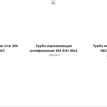
я э/св 304
Труба нержавеющая
Труба 
 W2
шлифованная 304 AISI 40х2
08Х
Много