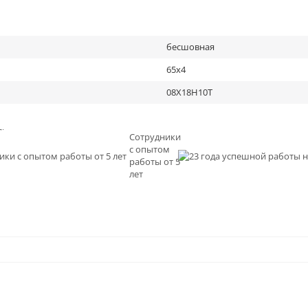
бесшовная
65х4
08Х18Н10Т
льное
Сотрудники
с опытом
и
работы от 5
0
лет