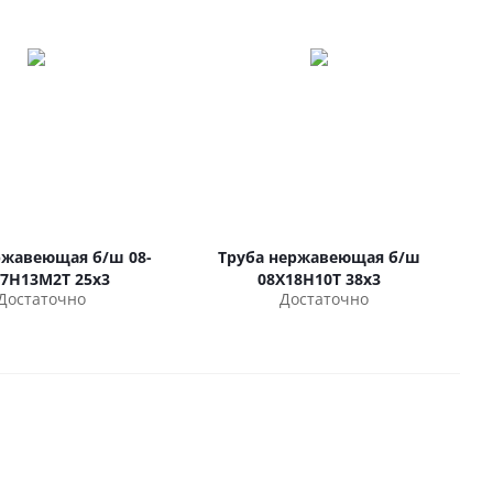
ржавеющая б/ш 08-
Труба нержавеющая б/ш
17Н13М2Т 25х3
08Х18Н10Т 38х3
Достаточно
Достаточно