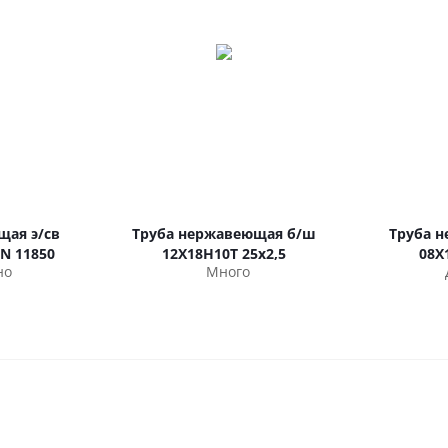
щая э/св
Труба нержавеющая б/ш
Труба 
IN 11850
12Х18Н10Т 25х2,5
08Х
но
Много