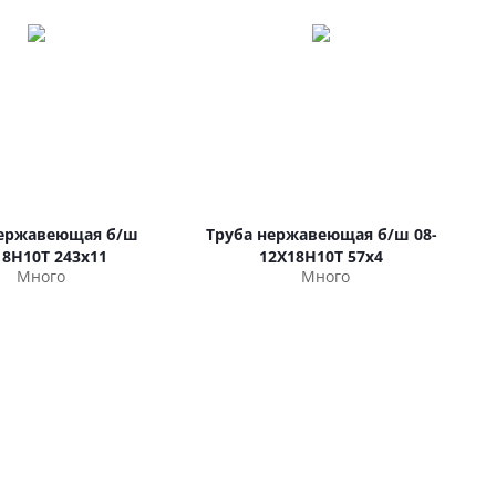
нержавеющая б/ш
Труба нержавеющая б/ш 08-
18Н10Т 243х11
12Х18Н10Т 57х4
Много
Много