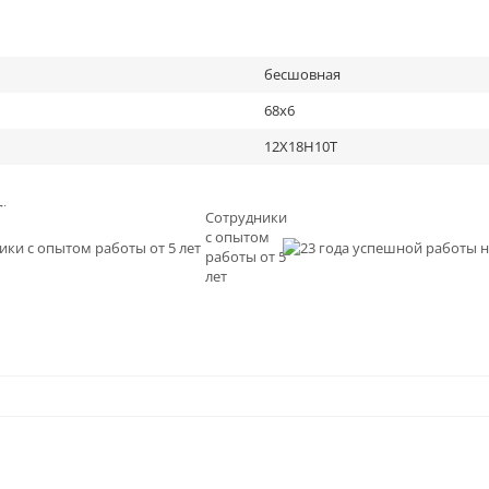
бесшовная
68х6
12Х18Н10Т
льное
Сотрудники
с опытом
и
работы от 5
0
лет