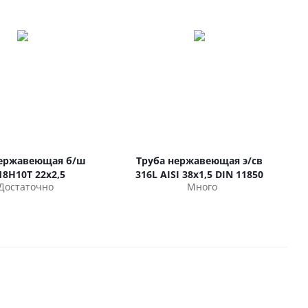
нержавеющая б/ш
Труба нержавеющая э/св
18Н10Т 22х2,5
316L AISI 38х1,5 DIN 11850
Достаточно
Много