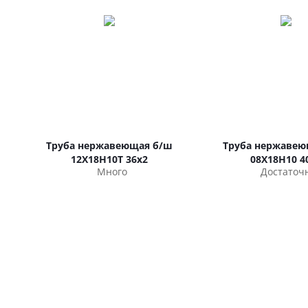
Труба нержавеющая б/ш
Труба нержавею
12Х18Н10Т 36х2
08Х18Н10 4
Много
Достаточ