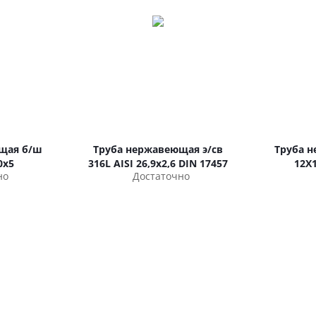
щая б/ш
Труба нержавеющая э/св
Труба 
0х5
316L AISI 26,9х2,6 DIN 17457
12Х
но
Достаточно