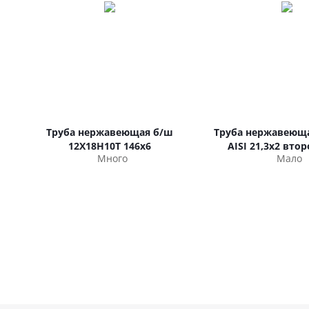
Труба нержавеющая б/ш
Труба нержавеюща
12Х18Н10Т 146х6
AISI 21,3х2 вто
Много
Мало