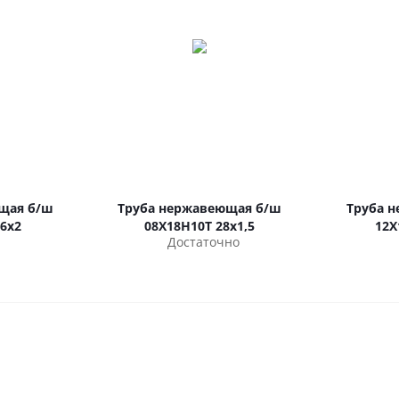
щая б/ш
Труба нержавеющая б/ш
Труба 
6х2
08Х18Н10Т 28х1,5
12Х
Достаточно