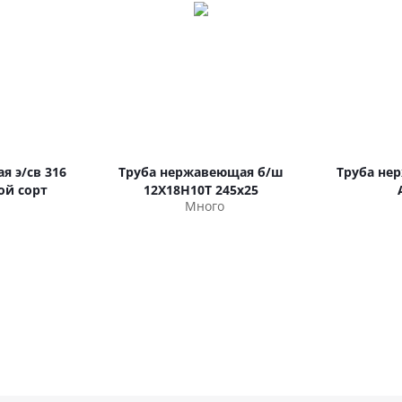
я э/св 316
Труба нержавеющая б/ш
Труба не
рой сорт
12Х18Н10Т 245х25
Много