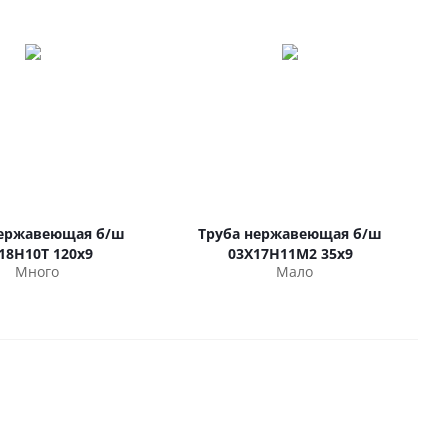
нержавеющая б/ш
Труба нержавеющая б/ш
18Н10Т 120х9
03Х17Н11М2 35х9
Много
Мало