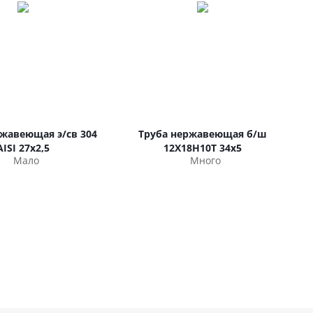
ржавеющая э/св 304
Труба нержавеющая б/ш
AISI 27х2,5
12Х18Н10Т 34х5
Мало
Много