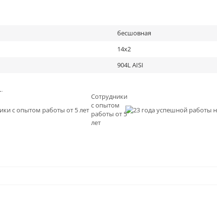
бесшовная
14х2
904L AISI
льное
Сотрудники
с опытом
и
работы от 5
0
лет