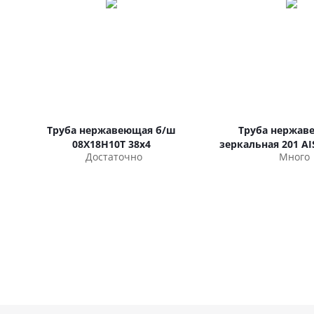
Труба нержавеющая б/ш
Труба нержав
08Х18Н10Т 38х4
зеркальная 201 AIS
Достаточно
Много