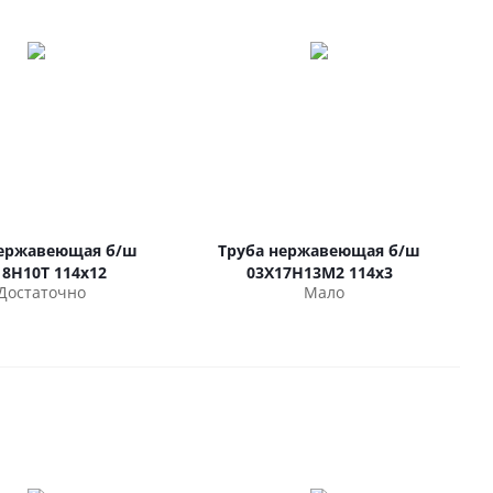
нержавеющая б/ш
Труба нержавеющая б/ш
18Н10Т 114х12
03Х17Н13М2 114х3
Достаточно
Мало