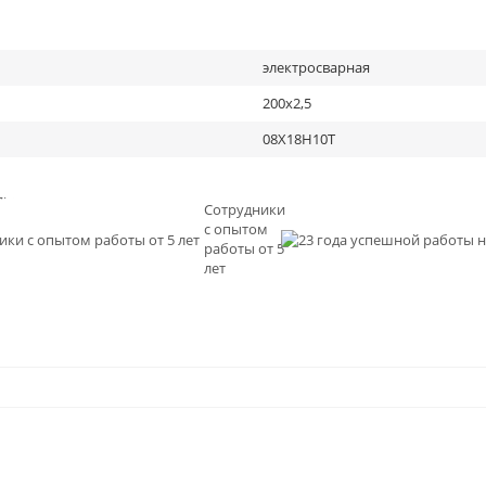
электросварная
200х2,5
08Х18Н10Т
льное
Сотрудники
с опытом
и
работы от 5
0
лет