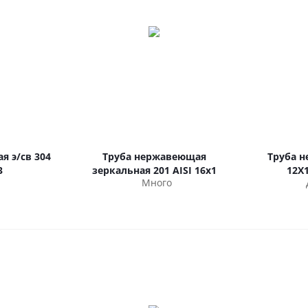
я э/св 304
Труба нержавеющая
Труба 
3
зеркальная 201 AISI 16х1
12Х
Много