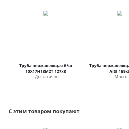
Труба нержавеющая б/ш
Труба нержавеюща
10Х17Н13М2Т 127х8
AISI 159х
Достаточно
Много
С этим товаром покупают