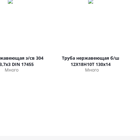
ржавеющая э/св 304
Труба нержавеющая б/ш
33,7х3 DIN 17455
12Х18Н10Т 130х14
Много
Много