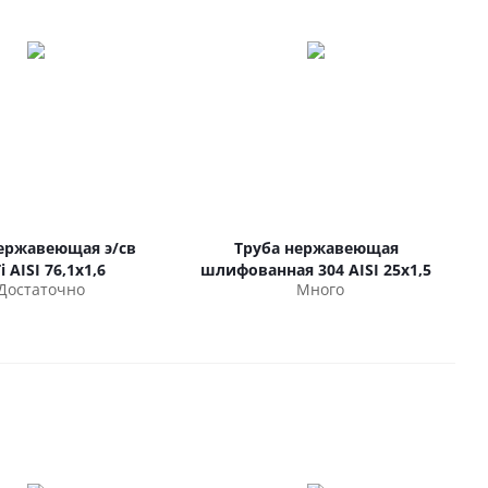
ержавеющая э/св
Труба нержавеющая
i AISI 76,1х1,6
шлифованная 304 AISI 25х1,5
Достаточно
Много