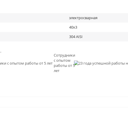
электросварная
40х3
304 AISI
льное
Сотрудники
с опытом
и
работы от 5
0
лет