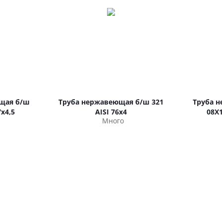
щая б/ш
Труба нержавеющая б/ш 321
Труба 
х4,5
AISI 76х4
08Х
Много