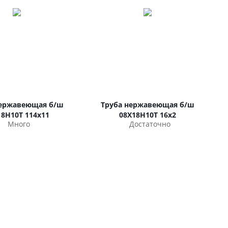
нержавеющая б/ш
Труба нержавеющая б/ш
18Н10Т 114х11
08Х18Н10Т 16х2
Много
Достаточно