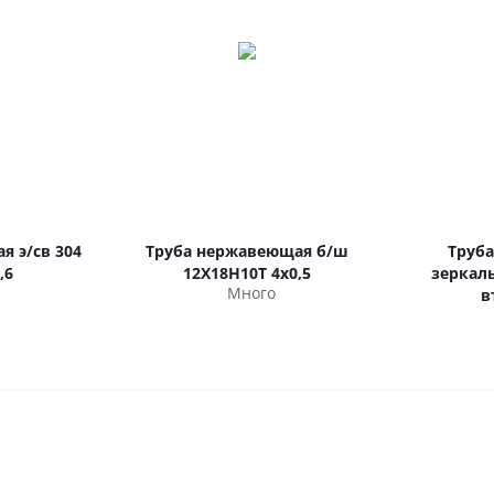
я э/св 304
Труба нержавеющая б/ш
Труб
,6
12Х18Н10Т 4х0,5
зеркаль
Много
в