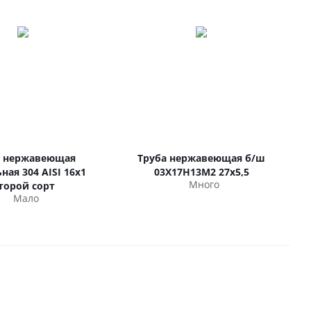
а нержавеющая
Труба нержавеющая б/ш
ная 304 AISI 16х1
03Х17Н13М2 27х5,5
Много
торой сорт
Мало