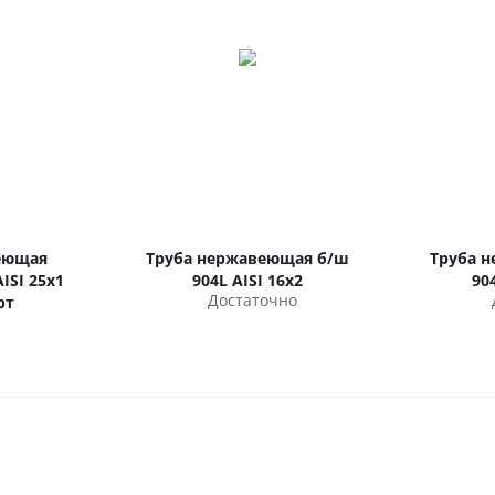
еющая
Труба нержавеющая б/ш
Труба 
ISI 25х1
904L AISI 16х2
90
Достаточно
рт