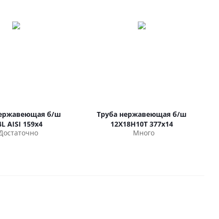
нержавеющая б/ш
Труба нержавеющая б/ш
4L AISI 159х4
12Х18Н10Т 377х14
Достаточно
Много