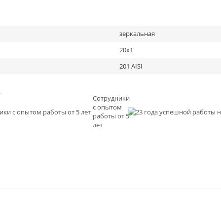
зеркальная
20х1
201 AISI
льное
Сотрудники
с опытом
и
работы от 5
0
лет