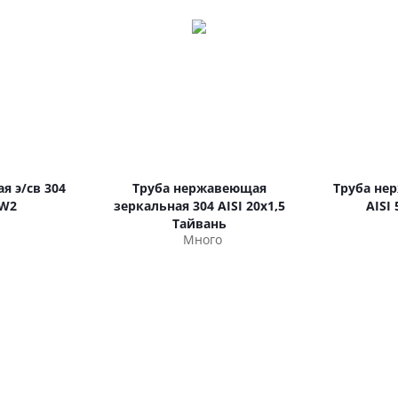
я э/св 304
Труба нержавеющая
Труба не
 W2
зеркальная 304 AISI 20х1,5
AISI
Тайвань
Много