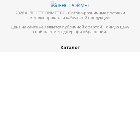
2026 © ЛЕНСТРОЙМЕТ ВК - Оптово-розничные поставки
металлопроката и кабельной продукции.
Цена на сайте не является публичной офертой. Точную цену
сообщает менеджер при обращении.
Каталог
Кабель-провод
Нержавеющий металлопрокат
Цветной металл
Трубопроводная арматура
Черный металл
Информация
Доставка
Оплата
О компании