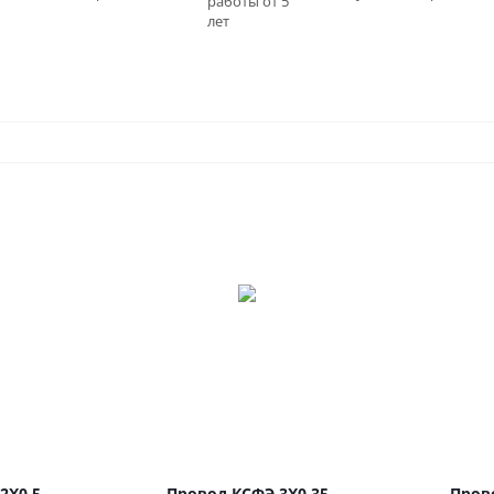
работы от 5
0
лет
2Х0.5
Провод КСФЭ 3Х0.35
Пров