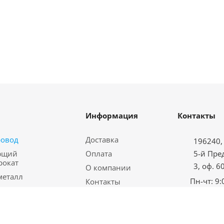
Информация
Контакты
ровод
Доставка
196240, 
ющий
Оплата
5-й Пре
рокат
3, оф. 6
О компании
металл
Пн-чт: 9:
Контакты
водная арматура
Пт: с 9:00
Карта сайта
еталл
Сб-вс: в