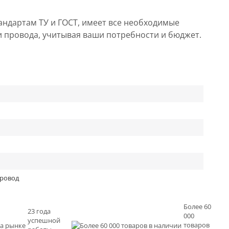
андартам ТУ и ГОСТ, имеет все необходимые
и провода, учитывая ваши потребности и бюджет.
провод
Более 60
23 года
000
успешной
товаров