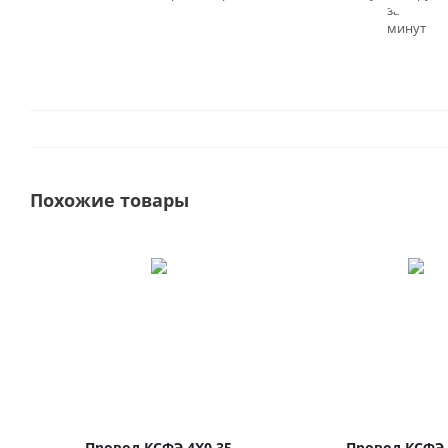
заказа - 3
минут
Похожие товары
Провод КСФЭ 4Х0.35
Провод КСФЭ 