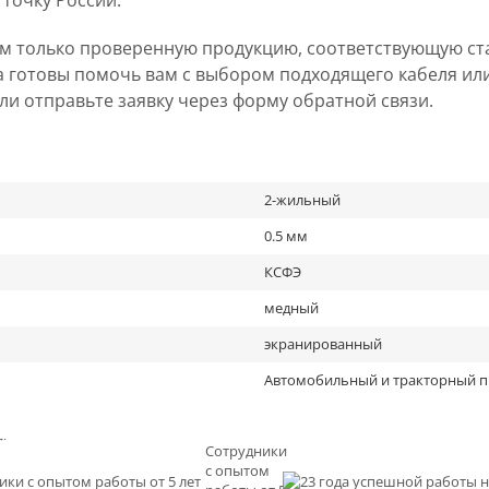
 точку России.
ем только проверенную продукцию, соответствующую ст
а готовы помочь вам с выбором подходящего кабеля ил
 или отправьте заявку через форму обратной связи.
2-жильный
0.5 мм
КСФЭ
медный
экранированный
Автомобильный и тракторный 
льное
Сотрудники
с опытом
и