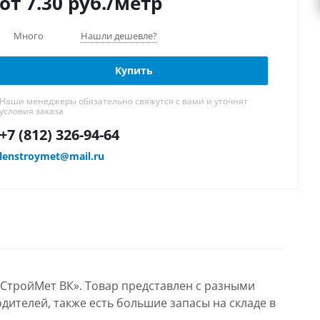
от 7.30
руб.
/метр
Много
Нашли дешевле?
Купить
Наши менеджеры обязательно свяжутся с вами и уточнят
условия заказа
+7 (812) 326-94-64
lenstroymet@mail.ru
нСтройМет ВК». Товар представлен с разными
дителей, также есть большие запасы на складе в