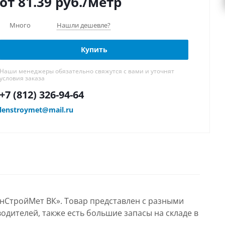
от 81.39
руб.
/метр
Много
Нашли дешевле?
Купить
Наши менеджеры обязательно свяжутся с вами и уточнят
условия заказа
+7 (812) 326-94-64
lenstroymet@mail.ru
енСтройМет ВК». Товар представлен с разными
одителей, также есть большие запасы на складе в