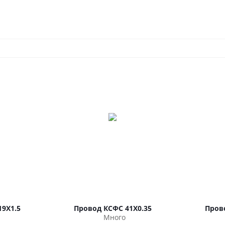
19Х1.5
Провод КСФС 41Х0.35
Пров
Много