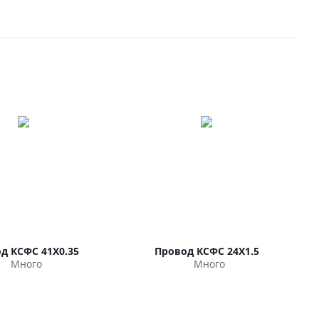
д КСФС 41Х0.35
Провод КСФС 24Х1.5
Много
Много