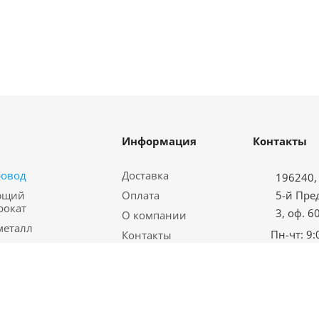
Информация
Контакты
ровод
Доставка
196240, 
ющий
Оплата
5-й Пре
рокат
3, оф. 6
О компании
металл
Пн-чт: 9:
Контакты
водная арматура
Пт: с 9:00
Карта сайта
еталл
Сб-вс: в