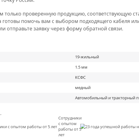
 точку России.
ем только проверенную продукцию, соответствующую ст
а готовы помочь вам с выбором подходящего кабеля ил
 или отправьте заявку через форму обратной связи.
19-жильный
1.5 мм
КСФС
медный
Автомобильный и тракторный 
льное
Сотрудники
с опытом
и
работы от 5
0
лет