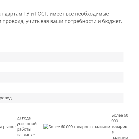
андартам ТУ и ГОСТ, имеет все необходимые
и провода, учитывая ваши потребности и бюджет.
провод
Более 60
23 года
000
успешной
товаров
работы
в
на рынке
наличии