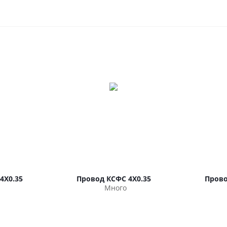
4Х0.35
Провод КСФС 4Х0.35
Прово
Много