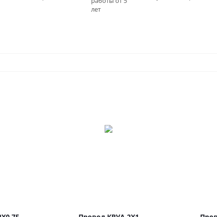
работы от 5
0
лет
Х0.75
Провод КВУА 2Х1
Пров