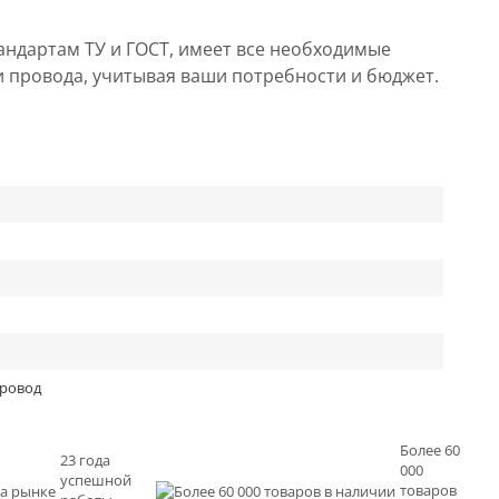
андартам ТУ и ГОСТ, имеет все необходимые
и провода, учитывая ваши потребности и бюджет.
провод
Более 60
23 года
000
успешной
товаров