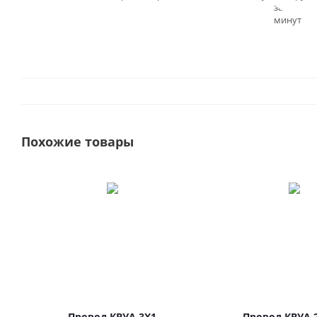
заказа - 3
минут
Похожие товары
Провод КВУА 3Х1
Провод КВУА 2