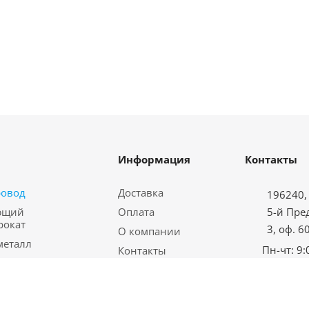
Информация
Контакты
ровод
Доставка
196240, 
ющий
Оплата
5-й Пре
рокат
3, оф. 6
О компании
металл
Пн-чт: 9:
Контакты
водная арматура
Пт: с 9:00
Карта сайта
еталл
Сб-вс: в