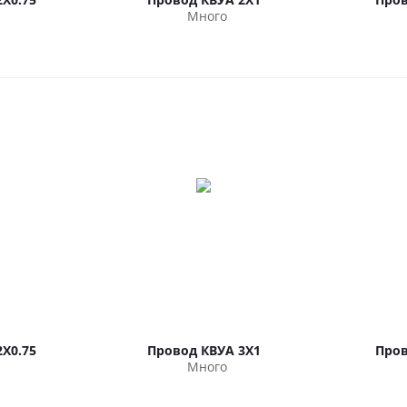
Много
Х0.75
Провод КВУА 3Х1
Пров
Много