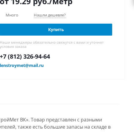
от 19.29
руб.
/метр
Много
Нашли дешевле?
Купить
Наши менеджеры обязательно свяжутся с вами и уточнят
условия заказа
+7 (812) 326-94-64
lenstroymet@mail.ru
тройМет ВК». Товар представлен с разными
телей, также есть большие запасы на складе в