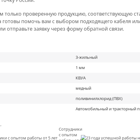
 точку России.
ем только проверенную продукцию, соответствующую ст
а готовы помочь вам с выбором подходящего кабеля ил
 или отправьте заявку через форму обратной связи.
3-жильный
1 мм
КВУА
медный
поливинилхлорид (ПВХ)
Автомобильный и тракторный 
льное
Сотрудники
с опытом
и