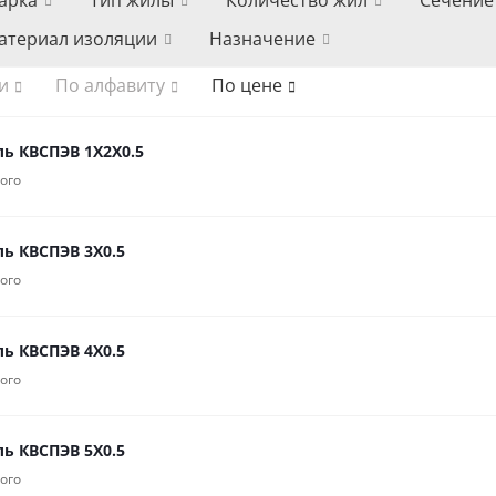
арка
Тип жилы
Количество жил
Сечение
атериал изоляции
Назначение
и
По алфавиту
По цене
ль КВСПЭВ 1Х2Х0.5
ого
ль КВСПЭВ 3Х0.5
ого
ль КВСПЭВ 4Х0.5
ого
ль КВСПЭВ 5Х0.5
ого