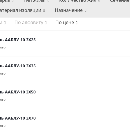
арка
Тип жилы
Количество жил
Сечение
атериал изоляции
Назначение
и
По алфавиту
По цене
ль ААБЛУ-10 3Х25
ого
ль ААБЛУ-10 3Х35
ого
ль ААБЛУ-10 3Х50
ого
ль ААБЛУ-10 3Х70
ого