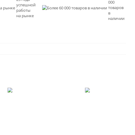
000
успешной
товаров
работы
в
на рынке
наличии