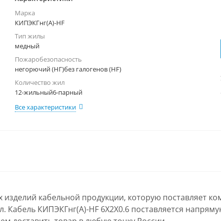
Марка
КИПЭКГнг(А)-HF
Тип жилы
медный
Пожаробезопасность
негорючий (НГ)без галогенов (HF)
Количество жил
12-жильный6-парный
Все характеристики
ых изделий кабельной продукции, которую поставляет ко
л. Кабель КИПЭКГнг(А)-HF 6Х2Х0.6 поставляется напряму