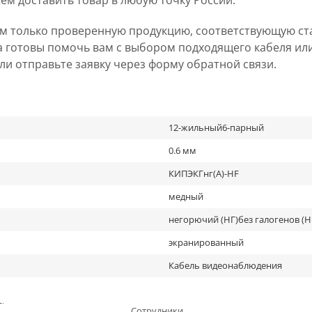
ем доставить товар в любую точку России.
ем только проверенную продукцию, соответствующую ст
а готовы помочь вам с выбором подходящего кабеля ил
 или отправьте заявку через форму обратной связи.
12-жильный6-парный
0.6 мм
КИПЭКГнг(А)-HF
медный
негорючий (НГ)без галогенов (H
экранированный
Кабель видеонаблюдения
льное
Сотрудники