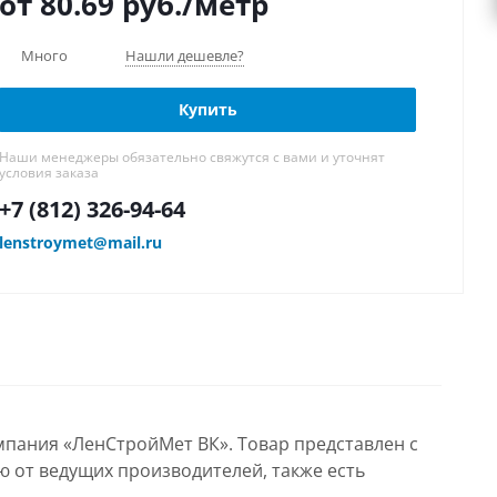
от 80.69
руб.
/метр
Много
Нашли дешевле?
Купить
Наши менеджеры обязательно свяжутся с вами и уточнят
условия заказа
+7 (812) 326-94-64
lenstroymet@mail.ru
мпания «ЛенСтройМет ВК». Товар представлен с
ю от ведущих производителей, также есть