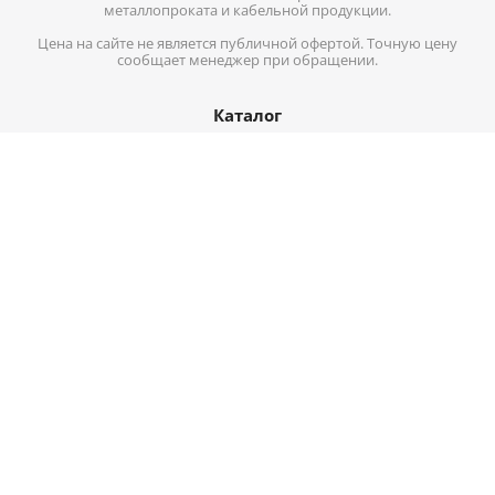
металлопроката и кабельной продукции.
Цена на сайте не является публичной офертой. Точную цену
сообщает менеджер при обращении.
Каталог
Кабель-провод
Нержавеющий металлопрокат
Цветной металл
Трубопроводная арматура
Черный металл
Информация
Доставка
Оплата
О компании
Контакты
Карта сайта