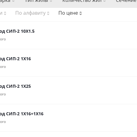
арка
Тип жилы
Количество жил
Сечение
и
По алфавиту
По цене
од СИП-2 10Х1.5
ого
од СИП-2 1Х16
ого
од СИП-2 1Х25
ого
од СИП-2 1Х16+1Х16
ого