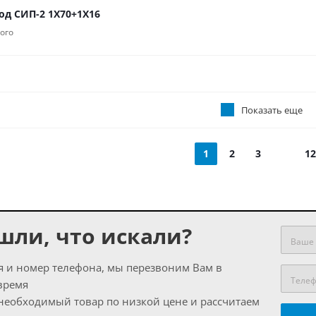
од СИП-2 1Х70+1Х16
ого
Показать еще
1
2
3
12
шли, что искали?
я и номер телефона, мы перезвоним Вам в
время
еобходимый товар по низкой цене и рассчитаем