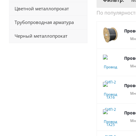
Фильтр:
М
Цветной металлопрокат
По популярност
Трубопроводная арматура
Пров
Черный металлопрокат
Мн
Пров
Мн
Пров
Мн
Пров
Мн