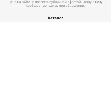
Цена на сайте не является публичной офертой. Точную цену
сообщает менеджер при обращении.
Каталог
Кабель-провод
Нержавеющий металлопрокат
Цветной металл
Трубопроводная арматура
Черный металл
Информация
Доставка
Оплата
О компании
Контакты
Карта сайта