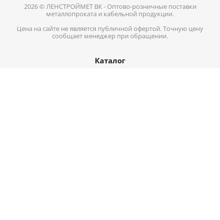
2026 © ЛЕНСТРОЙМЕТ ВК - Оптово-розничные поставки
металлопроката и кабельной продукции.
Цена на сайте не является публичной офертой. Точную цену
сообщает менеджер при обращении.
Каталог
Кабель-провод
Нержавеющий металлопрокат
Цветной металл
Трубопроводная арматура
Черный металл
Информация
Доставка
Оплата
О компании
Контакты