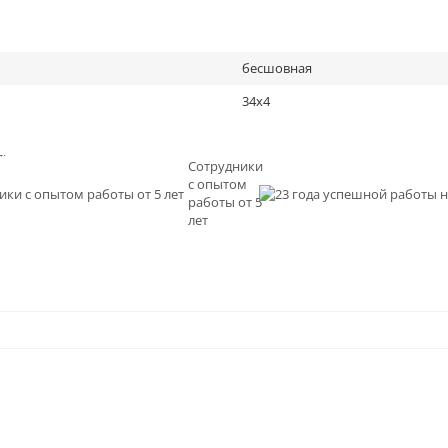
бесшовная
34х4
льное
Сотрудники
с опытом
и
работы от 5
0
лет