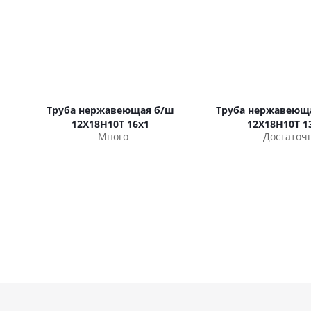
Труба нержавеющая б/ш
Труба нержавеюща
12Х18Н10Т 16х1
12Х18Н10Т 1
Много
Достаточ