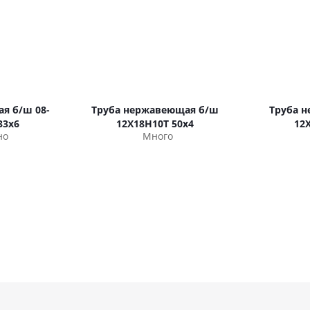
я б/ш 08-
Труба нержавеющая б/ш
Труба 
33х6
12Х18Н10Т 50х4
12
но
Много