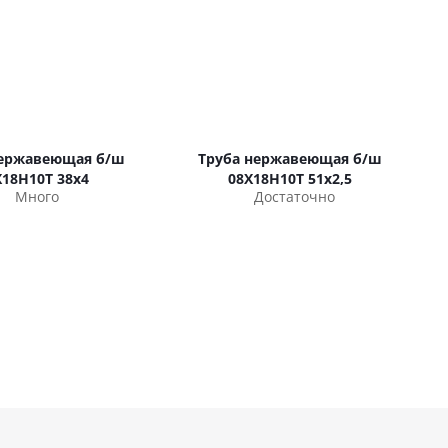
нержавеющая б/ш
Труба нержавеющая б/ш
Х18Н10Т 38х4
08Х18Н10Т 51х2,5
Много
Достаточно