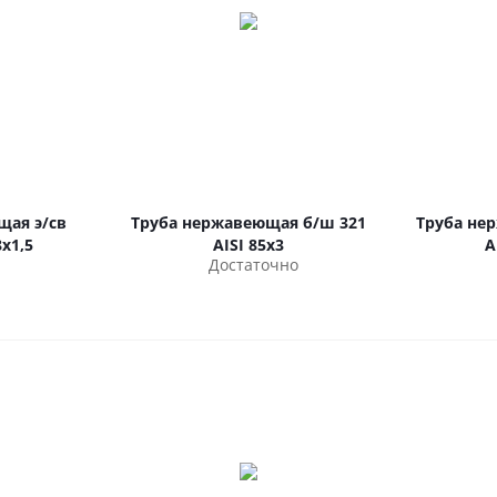
щая э/св
Труба нержавеющая б/ш 321
Труба не
х1,5
AISI 85х3
A
Достаточно