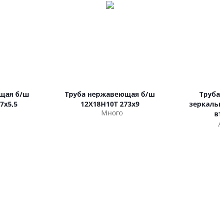
щая б/ш
Труба нержавеющая б/ш
Труб
7х5,5
12Х18Н10Т 273х9
зеркальн
Много
в