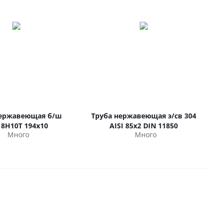
нержавеющая б/ш
Труба нержавеющая э/св 304
18Н10Т 194х10
AISI 85х2 DIN 11850
Много
Много