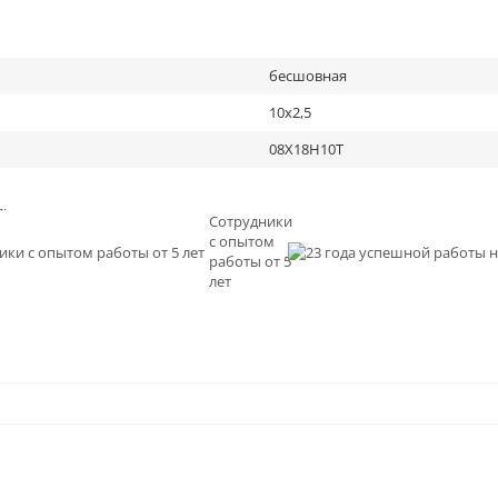
бесшовная
10х2,5
08Х18Н10Т
льное
Сотрудники
с опытом
и
работы от 5
0
лет