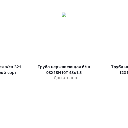
я э/св 321
Труба нержавеющая б/ш
Труба 
орой сорт
08Х18Н10Т 48х1,5
12Х
Достаточно