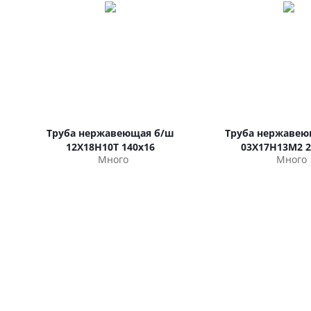
Труба нержавеющая б/ш
Труба нержавею
12Х18Н10Т 140х16
03Х17Н13М2 2
Много
Много