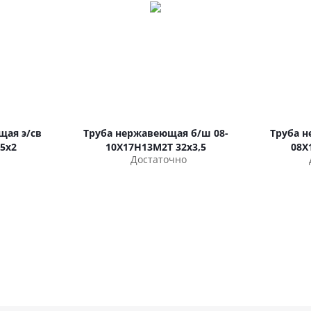
щая э/св
Труба нержавеющая б/ш 08-
Труба 
5х2
10Х17Н13М2Т 32х3,5
08Х
Достаточно