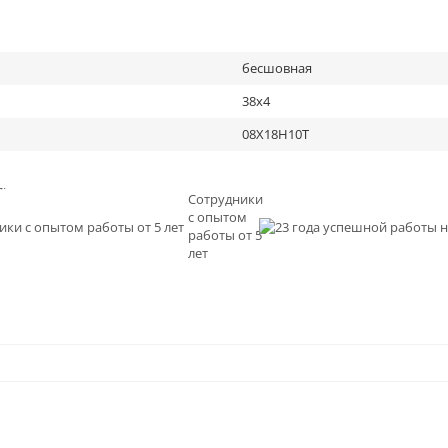
бесшовная
38х4
08Х18Н10Т
льное
Сотрудники
с опытом
и
работы от 5
0
лет