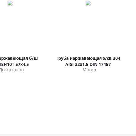
нержавеющая б/ш
Труба нержавеющая э/св 304
18Н10Т 57х4,5
AISI 32х1,5 DIN 17457
Достаточно
Много