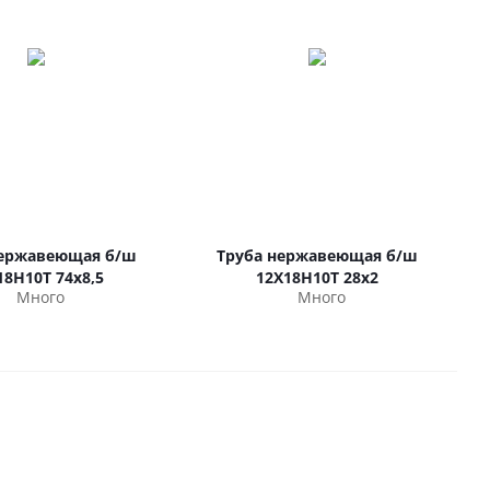
нержавеющая б/ш
Труба нержавеющая б/ш
18Н10Т 74х8,5
12Х18Н10Т 28х2
Много
Много