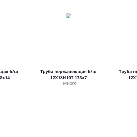
щая б/ш
Труба нержавеющая б/ш
Труба 
8х14
12Х18Н10Т 133х7
12Х
Много