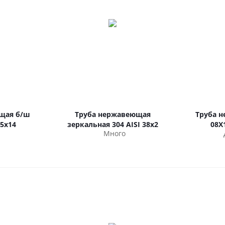
щая б/ш
Труба нержавеющая
Труба 
5х14
зеркальная 304 AISI 38х2
08Х
Много