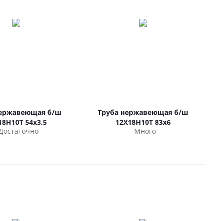
нержавеющая б/ш
Труба нержавеющая б/ш
18Н10Т 54х3,5
12Х18Н10Т 83х6
Достаточно
Много