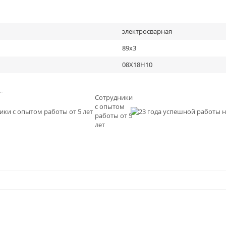
электросварная
89х3
08Х18Н10
льное
Сотрудники
с опытом
и
работы от 5
0
лет