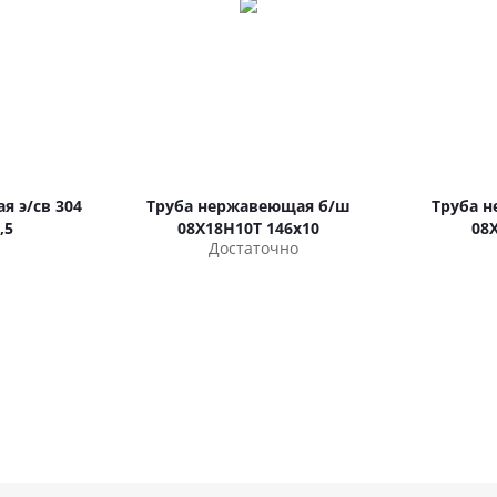
я э/св 304
Труба нержавеющая б/ш
Труба н
,5
08Х18Н10Т 146х10
08
Достаточно