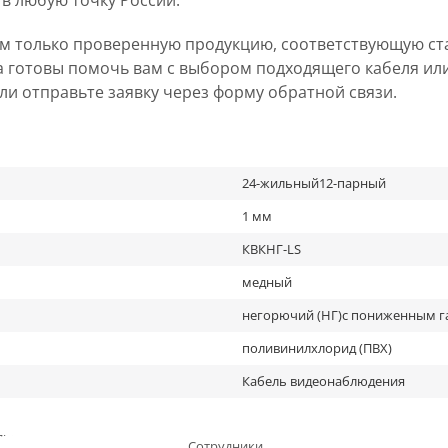
 в любую точку России.
ем только проверенную продукцию, соответствующую ст
а готовы помочь вам с выбором подходящего кабеля ил
 или отправьте заявку через форму обратной связи.
24-жильный12-парный
1 мм
КВКНГ-LS
медный
негорючий (НГ)с пониженным г
поливинилхлорид (ПВХ)
Кабель видеонаблюдения
льное
Сотрудники