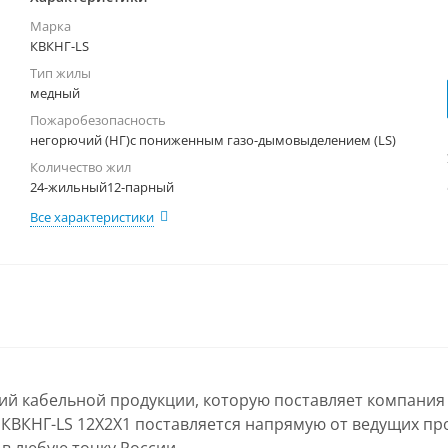
Марка
КВКНГ-LS
Тип жилы
медный
Пожаробезопасность
негорючий (НГ)с пониженным газо-дымовыделением (LS)
Количество жил
24-жильный12-парный
Все характеристики
лий кабельной продукции, которую поставляет компания
ь КВКНГ-LS 12Х2Х1 поставляется напрямую от ведущих пр