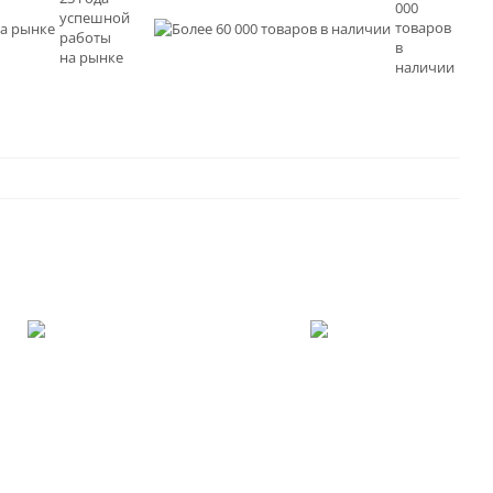
000
успешной
товаров
работы
в
на рынке
наличии