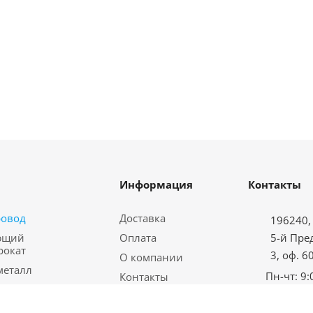
Информация
Контакты
ровод
Доставка
196240, 
ющий
Оплата
5-й Пре
рокат
3, оф. 6
О компании
металл
Пн-чт: 9:
Контакты
водная арматура
Пт: с 9:00
Карта сайта
еталл
Сб-вс: в