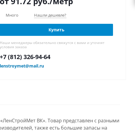
от 91.72
руб.
/метр
Много
Нашли дешевле?
Купить
Наши менеджеры обязательно свяжутся с вами и уточнят
условия заказа
+7 (812) 326-94-64
lenstroymet@mail.ru
 «ЛенСтройМет ВК». Товар представлен с разными
оизводителей, также есть большие запасы на